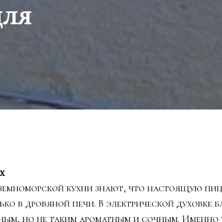
для
х
земноморской кухни знают, что настоящую пи
ько в дровяной печи. В электрической духовке 
ным, но не таким ароматным и сочным. Именно 