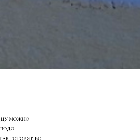
ццу можно
блюдо
так готовят во