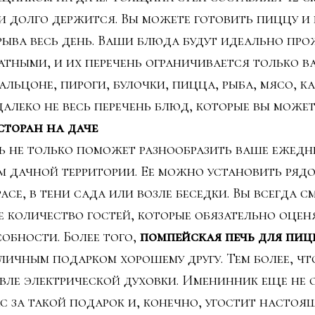
чи долго держится. Вы можете готовить пиццу и
ерыва весь день. Ваши блюда будут идеально пр
тными, и их перечень ограничивается только в
кальцоне, пироги, булочки, пицца, рыба, мясо, 
далеко не весь перечень блюд, которые вы може
сторан на даче
 не только поможет разнообразить ваше ежедн
м дачной территории. Ее можно установить рядо
асе, в тени сада или возле беседки. Вы всегда 
 количество гостей, которые обязательно оцен
обности. Более того,
помпейская печь для пиц
личным подарком хорошему другу. Тем более, чт
ле электрической духовки. Именинник еще не 
с за такой подарок и, конечно, угостит насто