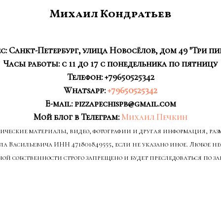
Михаил Кондратьев
с:
Санкт-Петербург, улица Новосёлов, дом 49 "Три п
Часы работы: с 11 до 17 с понедельника по пятницу
Телефон:
+79650525342
Whatsapp:
+79650525342
E-mail:
pizzapechispb@gmail.com
Мой блог в Телеграм:
Михаил Печкин
афические материалы, видео, фотографии и другая информация, ра
ла Васильевича
ИНН 471801849555
, если не указано иное. Любое
ой собственности строго запрещено и будет преследоваться по за