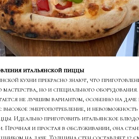
овления итальянской пиццы
нской кухни прекрасно знают, что приготовле
ко мастерства, но и специального оборудования
тается не лучшим вариантом, особенно на даче 
: высокое энергопотребление, и невозможность 
ццы. Идеально приготовить итальянское блюдо
. Прочная и простая в обслуживании, она ста
иком на даче. Толщина стен составляет 12 см