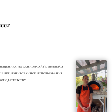
иццы"
змещенная на данном сайте, является
 несанкционированное использование
конодательству.