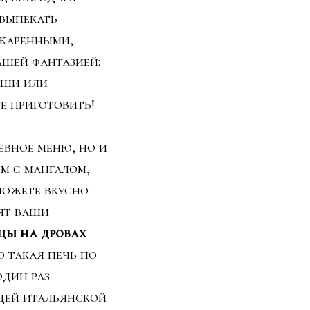
 выпекать
ожаренными,
ашей фантазией:
каши или
те приготовить!
евное меню, но и
м с мангалом,
сможете вкусно
ят ваши
цы на дровах
о такая печь по
один раз
ящей итальянской