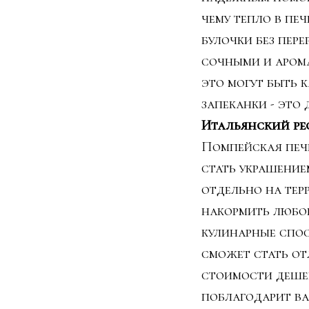
чему тепло в пе
булочки без пер
сочными и арома
это могут быть 
запеканки - это 
Итальянский ре
Помпейская печь
стать украшение
отдельно на терр
накормить любое
кулинарные спос
сможет стать от
стоимости дешев
поблагодарит ва