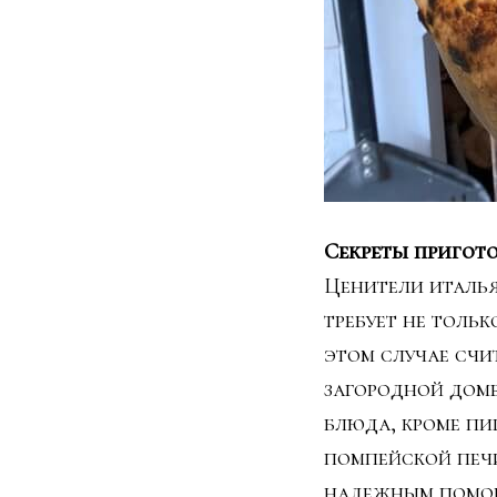
Секреты пригот
Ценители италья
требует не толь
этом случае счи
загородной доме
блюда, кроме пи
помпейской печи
надежным помощн