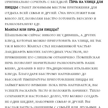
оригинально сочетать с беседкой.
Печь на улице для
пиццы
станет любимым местом притяжения для
отдыха всей семьи и друзей. Она прослужит вам
много лет, позволяя быстро готовить вкусную и
разнообразную еду.
Мангал или печь для пиццы?
Шашлыком сейчас никого не удивишь, а других
блюд, которые можно приготовить на улице, не так
уж и много. Мангал стал незаменимой частью
ландшафта многих загородных участков, но
применение его слишком ограничено. Помпейская
печь позволит значительно разнообразить ваше
меню, добавив в него традиционные итальянские
блюда. Благодаря быстрому нагреванию до
высокой температуры приготовление пиццы не
займет много времени- пока печь нагревается, вы
успеете раскатать тесто и положить начинку. Тепло
сохраняется настолько долго, что можно создать
не один шедевр, накормив семью и друзей. Вы
наслаждаетесь общением с семьёй или друзьями, а