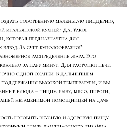
создать собственную маленькую пиццерию,
й итальянской кухней? Да, такое
и, которая предназначена для
 блюд. За счет куполообразной
авномерное распределение жара. Это
квально за пару минут. Для растопки печи
аточно одной охапки. В дальнейшем
 поддержания высокой температуры, и вы
имые блюда – пиццу, рыбу, мясо, пироги,
вашей незаменимой помощницей на даче.
ность готовить вкусную и здоровую пищу.
овторимый стиль ландшафтного дизайна.